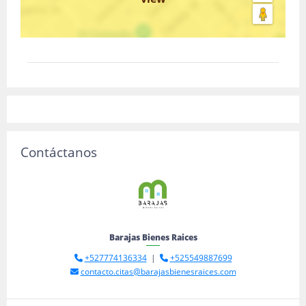
Contáctanos
Barajas Bienes Raices
+527774136334
|
+525549887699
contacto.citas@barajasbienesraices.com