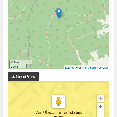
200 m
500 ft
Leaflet
| Wasi - ©
OpenStreetMap
Street View
Ver Ubicación
en
street
view