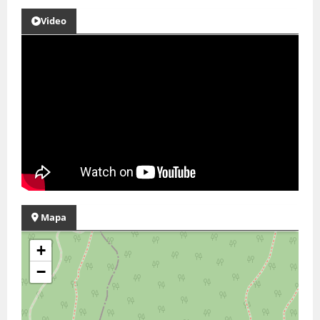
Video
Mapa
+
−