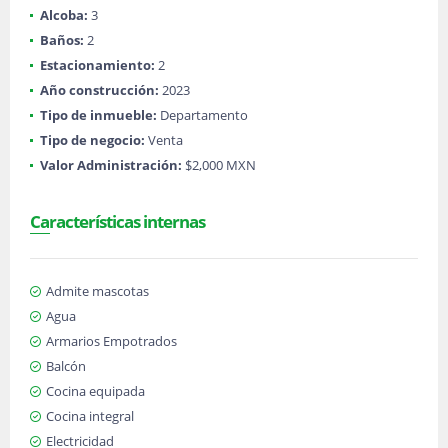
Alcoba:
3
Baños:
2
Estacionamiento:
2
Año construcción:
2023
Tipo de inmueble:
Departamento
Tipo de negocio:
Venta
Valor Administración:
$2,000 MXN
Características internas
Admite mascotas
Agua
Armarios Empotrados
Balcón
Cocina equipada
Cocina integral
Electricidad