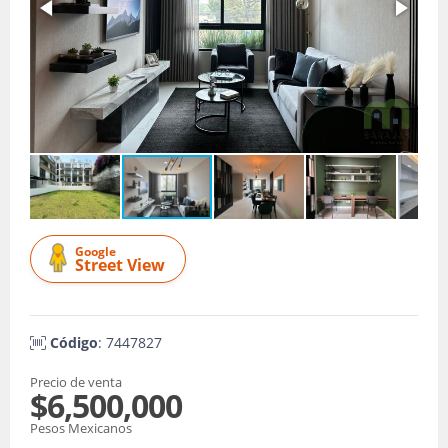
Google
Street View
Código
: 7447827
Precio de venta
$6,500,000
Pesos Mexicanos