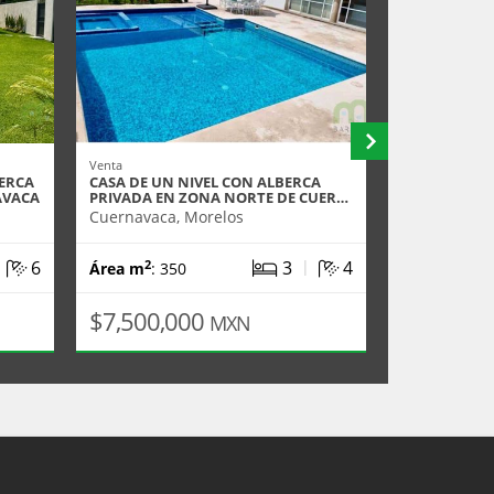
Venta
Venta
BERCA
CASA DE UN NIVEL CON ALBERCA
VENTA DE CA
AVACA
PRIVADA EN ZONA NORTE DE CUER…
XOCHITEPEC
Cuernavaca, Morelos
Xochitepec,
|
|
6
3
4
2
2
Área m
: 350
Área m
: 13
$7,500,000
$3,500,
MXN