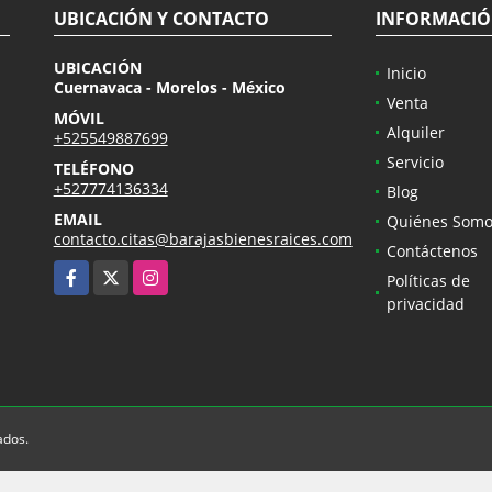
UBICACIÓN Y CONTACTO
INFORMACI
UBICACIÓN
Inicio
Cuernavaca - Morelos - México
Venta
MÓVIL
Alquiler
+525549887699
Servicio
TELÉFONO
+527774136334
Blog
EMAIL
Quiénes Somo
contacto.citas@barajasbienesraices.com
Contáctenos
Facebook
X
Instagram
Políticas de
privacidad
ados.