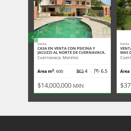
Venta
Venta
CASA EN VENTA CON PSICINA Y
VENTA
JACUZZI AL NORTE DE CUERNAVACA.
MAS D
Cuernavaca, Morelos
Cuern
|
4
6.5
2
Área m
: 600
Área
$14,000,000
$37
MXN