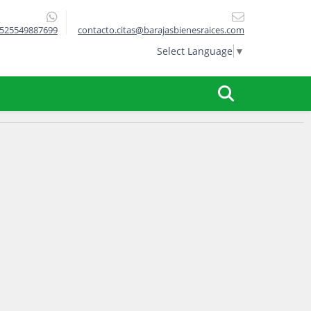
525549887699
contacto.citas@barajasbienesraices.com
Select Language
▼