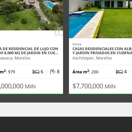
Venta
 DE RESIDENCIAL DE LUJO CON
CASAS RESIDENCIALES CON AL
E 8,000 M2 DE JARDIN EN CUE…
Y JARDÍN PRIVADOS EN CUERN
avaca, Morelos
Xochitepec, Morelos
|
6
8
4
2
2
 m
: 979
Área m
: 200
,000,000
$7,700,000
MXN
MXN