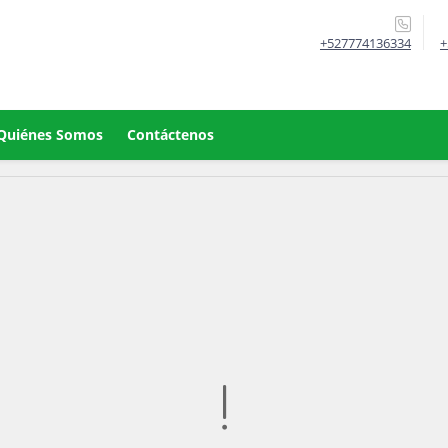
+527774136334
+
Quiénes Somos
Contáctenos