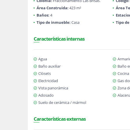
Colonia:
Fraccionamiento Las Brisas.
Código:
Área Construida:
423 m²
Área Te
Baños:
4
Estaci
Tipo de inmueble:
Casa
Tipo de
Características internas
Agua
Armari
Baño auxiliar
Baño en
Clósets
Cocina
Electricidad
Gas dom
Vista panorámica
Zona d
Adosado
Alacen
Suelo de cerámica / mármol
Características externas