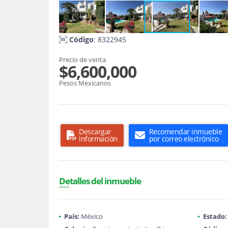
Código
: 8322945
Precio de venta
$6,600,000
Pesos Mexicanos
Descargar
Recomendar inmueble
información
por correo electrónico
Detalles del inmueble
País:
México
Estado: