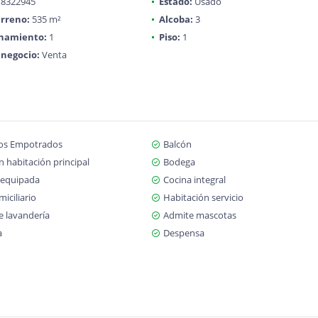
8322945
Estado:
Usado
rreno:
535 m²
Alcoba:
3
onamiento:
1
Piso:
1
 negocio:
Venta
os Empotrados
Balcón
 habitación principal
Bodega
 equipada
Cocina integral
iciliario
Habitación servicio
e lavandería
Admite mascotas
a
Despensa