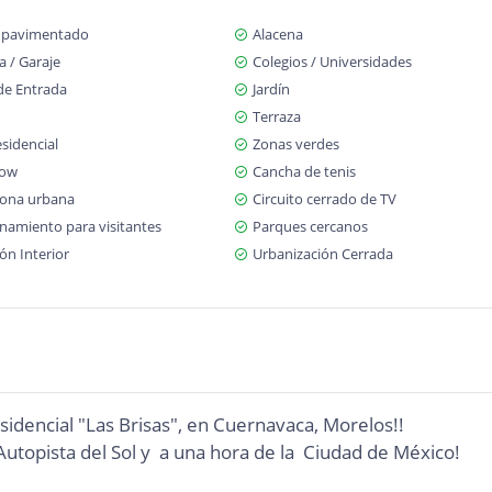
 pavimentado
Alacena
 / Garaje
Colegios / Universidades
de Entrada
Jardín
Terraza
sidencial
Zonas verdes
low
Cancha de tenis
zona urbana
Circuito cerrado de TV
namiento para visitantes
Parques cercanos
ón Interior
Urbanización Cerrada
dencial "Las Brisas", en Cuernavaca, Morelos!!
Autopista del Sol y a una hora de la Ciudad de México!