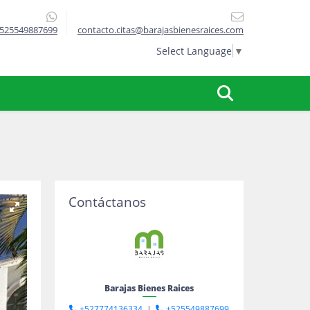
525549887699
contacto.citas@barajasbienesraices.com
Select Language
▼
Contáctanos
Barajas Bienes Raices
+527774136334
|
+525549887699