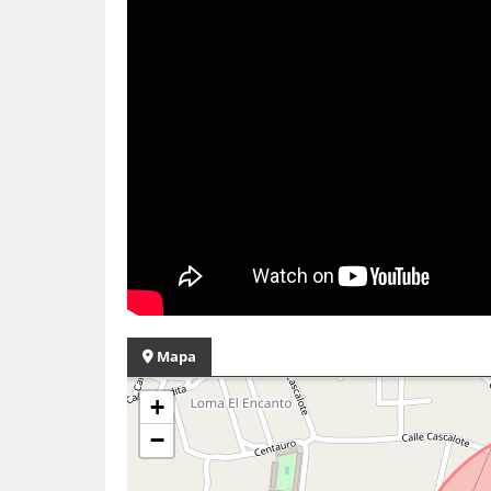
Mapa
+
−