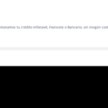
tionamos tu crédito Infonavit, Fovissste o Bancario, sin ningún cos