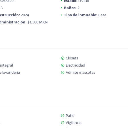
9809022
Estado:
Usado
3
Baños:
2
strucción:
2024
Tipo de inmueble:
Casa
dministración:
$1,300 MXN
Clósets
integral
Electricidad
e lavandería
Admite mascotas
Patio
a
Vigilancia