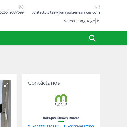
525549887699
contacto.citas@barajasbienesraices.com
Select Language
▼
Contáctanos
Barajas Bienes Raices
+527774136334
|
+525549887699