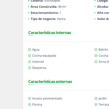
Colonia:
Xochitepec
Código:
Área Construida:
90 m²
Alcoba:
Estacionamiento:
1
Año con
Tipo de negocio:
Venta
Valor A
Características internas
Agua
Balcón
Cocina equipada
Cocina 
Internet
Zona d
Despensa
Características externas
Acceso pavimentado
Jardín
Piscina
Terraz