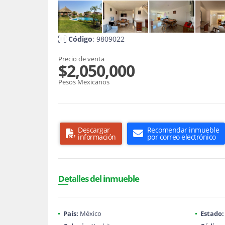
Código
: 9809022
Precio de venta
$2,050,000
Pesos Mexicanos
Descargar
Recomendar inmueble
información
por correo electrónico
Detalles del inmueble
País:
México
Estado: