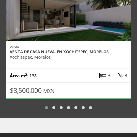
Venta
VENTA DE CASA NUEVA, EN XOCHITEPEC, MORELOS
Xochitepec, Morelos
|
3
3
2
Área m
: 138
$3,500,000
MXN