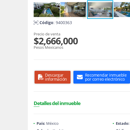
Código
: 9400363
Precio de venta
$2,666,000
Pesos Mexicanos
Descargar
Recomendar inmueble
información
por correo electrónico
Detalles del inmueble
País:
México
Estado: