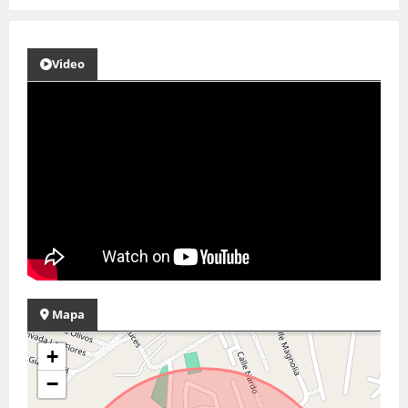
Video
Mapa
+
−