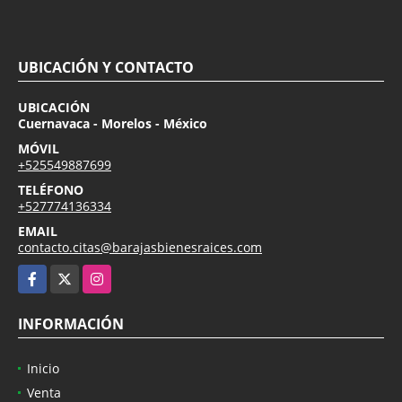
UBICACIÓN Y CONTACTO
UBICACIÓN
Cuernavaca - Morelos - México
MÓVIL
+525549887699
TELÉFONO
+527774136334
EMAIL
contacto.citas@barajasbienesraices.com
Facebook
X
Instagram
INFORMACIÓN
Inicio
Venta