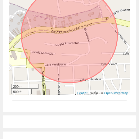
200 m
500 ft
Leaflet
| Wasi - ©
OpenStreetMap