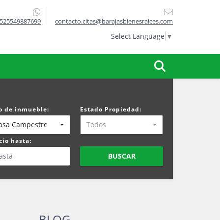
525549887699
contacto.citas@barajasbienesraices.com
Select Language
▼
o de inmueble:
Estado Propiedad:
asa Campestre
Todos
cio hasta:
BUSCAR
BLOG