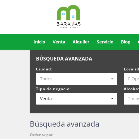
Inicio
Venta
Alquiler
Servicio
Blog
BÚSQUEDA AVANZADA
Ciudad:
Locali
Todos
0 Op
Tipo de negocio:
Alcoba
Venta
Todo
Búsqueda avanzada
Ordenar por: