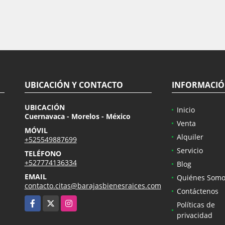
UBICACIÓN Y CONTACTO
INFORMACI
UBICACIÓN
Inicio
Cuernavaca - Morelos - México
Venta
MÓVIL
Alquiler
+525549887699
Servicio
TELÉFONO
+527774136334
Blog
EMAIL
Quiénes Somo
contacto.citas@barajasbienesraices.com
Contáctenos
Facebook
X
Instagram
Políticas de
privacidad