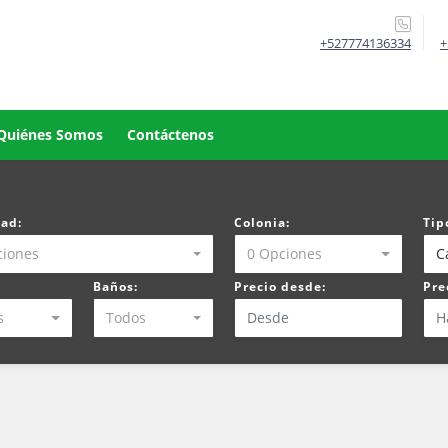
+527774136334
+
Quiénes Somos
Contáctenos
dad:
Colonia:
Tip
ciones
0 Opciones
C
:
Baños:
Precio desde:
Pre
s
Todos