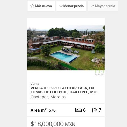
Más nuevo
Menor precio
Mayor precio
Venta
VENTA DE ESPECTACULAR CASA, EN
LOMAS DE COCOYOC, OAXTEPEC, MO…
Oaxtepec, Morelos
|
6
7
2
Área m
: 570
$18,000,000
MXN