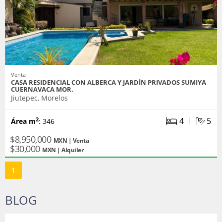
Venta
CASA RESIDENCIAL CON ALBERCA Y JARDÍN PRIVADOS SUMIYA
CUERNAVACA MOR.
Jiutepec, Morelos
|
4
5
2
Área m
: 346
$8,950,000
MXN | Venta
$30,000
MXN | Alquiler
1
BLOG