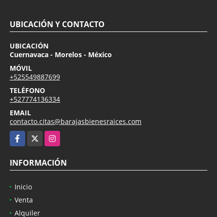
UBICACIÓN Y CONTACTO
UBICACIÓN
Cuernavaca - Morelos - México
MÓVIL
+525549887699
TELÉFONO
+527774136334
EMAIL
contacto.citas@barajasbienesraices.com
Facebook
X
Instagram
INFORMACIÓN
Inicio
Venta
Alquiler