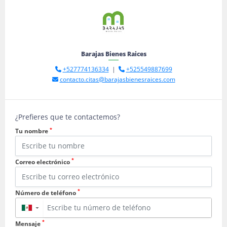
Barajas Bienes Raices
+527774136334
|
+525549887699
contacto.citas@barajasbienesraices.com
¿Prefieres que te contactemos?
*
Tu nombre
*
Correo electrónico
*
Número de teléfono
▼
*
Mensaje