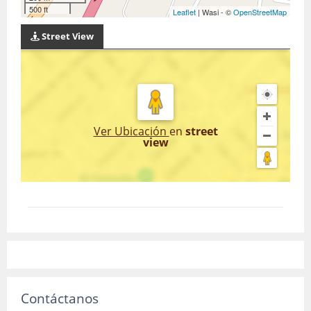
500 ft
Leaflet
| Wasi - ©
OpenStreetMap
Street View
Ver Ubicación
en
street
view
Contáctanos