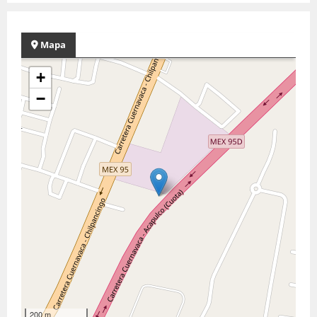
Mapa
+
−
200 m